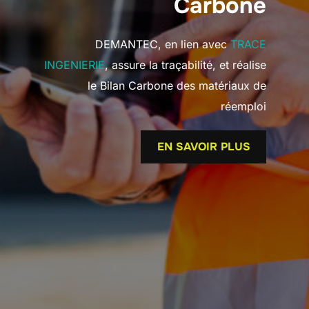
Carbone
DEMANTEC, en lien avec
TRACE
INGENIERIE
, assure la traçabilité, et réalise
le Bilan Carbone des matériaux de
réemploi
EN SAVOIR PLUS